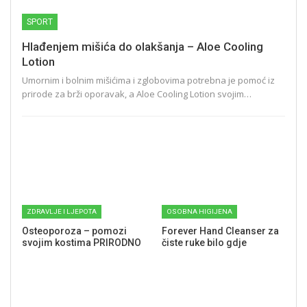
SPORT
Hlađenjem mišića do olakšanja – Aloe Cooling
Lotion
Umornim i bolnim mišićima i zglobovima potrebna je pomoć iz
prirode za brži oporavak, a Aloe Cooling Lotion svojim…
ZDRAVLJE I LJEPOTA
OSOBNA HIGIJENA
Osteoporoza – pomozi
Forever Hand Cleanser za
svojim kostima PRIRODNO
čiste ruke bilo gdje