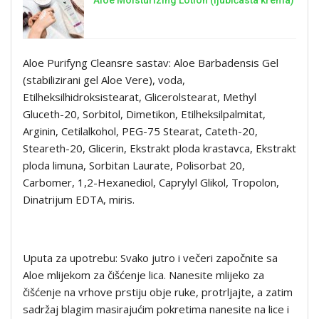
Aloe Purifyng Cleansre sastav: Aloe Barbadensis Gel
(stabilizirani gel Aloe Vere), voda,
Etilheksilhidroksistearat, Glicerolstearat, Methyl
Gluceth-20, Sorbitol, Dimetikon, Etilheksilpalmitat,
Arginin, Cetilalkohol, PEG-75 Stearat, Cateth-20,
Steareth-20, Glicerin, Ekstrakt ploda krastavca, Ekstrakt
ploda limuna, Sorbitan Laurate, Polisorbat 20,
Carbomer, 1,2-Hexanediol, Caprylyl Glikol, Tropolon,
Dinatrijum EDTA, miris.
Uputa za upotrebu: Svako jutro i večeri započnite sa
Aloe mlijekom za čišćenje lica. Nanesite mlijeko za
čišćenje na vrhove prstiju obje ruke, protrljajte, a zatim
sadržaj blagim masirajućim pokretima nanesite na lice i