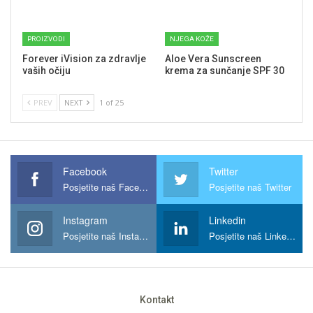
PROIZVODI
NJEGA KOŽE
Forever iVision za zdravlje
Aloe Vera Sunscreen
vaših očiju
krema za sunčanje SPF 30
PREV
NEXT
1 of 25
Facebook
Twitter
Posjetite naš Facebook
Posjetite naš Twitter
Instagram
Linkedin
Posjetite naš Instagram
Posjetite naš Linkedin
Kontakt