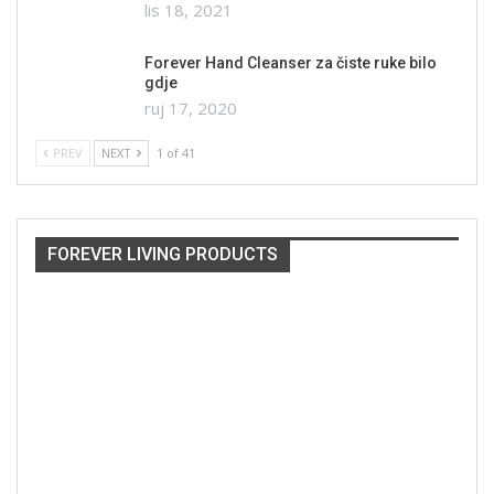
lis 18, 2021
Forever Hand Cleanser za čiste ruke bilo
gdje
ruj 17, 2020
PREV
NEXT
1 of 41
FOREVER LIVING PRODUCTS