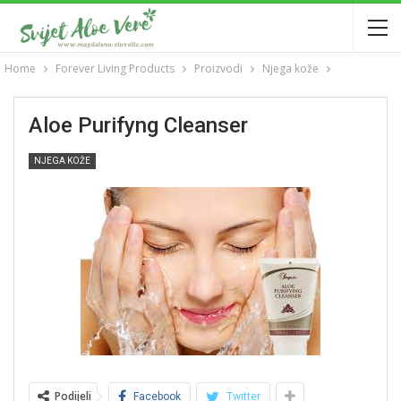
Home
Forever Living Products
Proizvodi
Njega kože
Aloe Purifyng Cleanser
NJEGA KOŽE
Podijeli
Facebook
Twitter