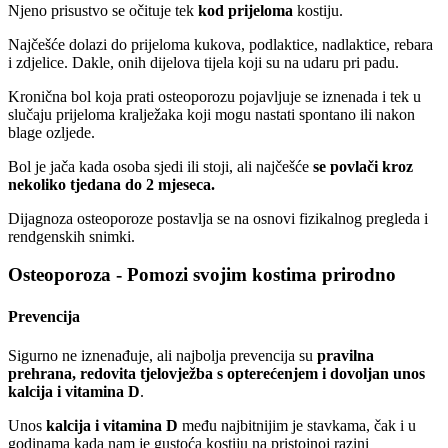
Njeno prisustvo se očituje tek
kod prijeloma
kostiju.
Najčešće dolazi do prijeloma kukova, podlaktice, nadlaktice, rebara
i zdjelice. Dakle, onih dijelova tijela koji su na udaru pri padu.
Kronična bol koja prati osteoporozu pojavljuje se iznenada i tek u
slučaju prijeloma kralježaka koji mogu nastati spontano ili nakon
blage ozljede.
Bol je jača kada osoba sjedi ili stoji, ali najčešće
se povlači kroz
nekoliko tjedana do 2 mjeseca.
Dijagnoza osteoporoze postavlja se na osnovi fizikalnog pregleda i
rendgenskih snimki.
Osteoporoza - Pomozi svojim kostima prirodno
Prevencija
Sigurno ne iznenađuje, ali najbolja prevencija su
pravilna
prehrana, redovita tjelovježba s opterećenjem i dovoljan unos
kalcija i vitamina D
.
Unos
kalcija i vitamina D
među najbitnijim je stavkama, čak i u
godinama kada nam je gustoća kostiju na pristojnoj razini