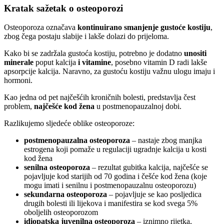
Kratak sažetak o osteoporozi
Osteoporoza označava
kontinuirano smanjenje gustoće kostiju
,
zbog čega postaju slabije i lakše dolazi do prijeloma.
Kako bi se zadržala gustoća kostiju, potrebno je dodatno
unositi
minerale
poput kalcija
i vitamine
, posebno vitamin D radi lakše
apsorpcije kalcija. Naravno, za gustoću kostiju važnu ulogu imaju i
hormoni.
Kao jedna od pet najčešćih kroničnih bolesti, predstavlja čest
problem,
najčešće kod žena
u postmenopauzalnoj dobi.
Razlikujemo sljedeće oblike osteoporoze:
postmenopauzalna osteoporoza
– nastaje zbog manjka
estrogena koji pomaže u regulaciji ugradnje kalcija u kosti
kod žena
senilna osteoporoza
– rezultat gubitka kalcija, najčešće se
pojavljuje kod starijih od 70 godina i češće kod žena (koje
mogu imati i senilnu i postmenopauzalnu osteoporozu)
sekundarna osteoporoza
– pojavljuje se kao posljedica
drugih bolesti ili lijekova i manifestira se kod svega 5%
oboljelih osteoporozom
idiopatska juvenilna osteoporoza
– iznimno rijetka,