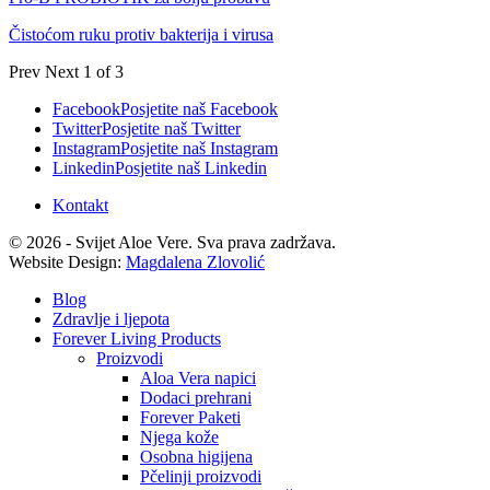
Čistoćom ruku protiv bakterija i virusa
Prev
Next
1 of 3
Facebook
Posjetite naš Facebook
Twitter
Posjetite naš Twitter
Instagram
Posjetite naš Instagram
Linkedin
Posjetite naš Linkedin
Kontakt
© 2026 - Svijet Aloe Vere. Sva prava zadržava.
Website Design:
Magdalena Zlovolić
Blog
Zdravlje i ljepota
Forever Living Products
Proizvodi
Aloa Vera napici
Dodaci prehrani
Forever Paketi
Njega kože
Osobna higijena
Pčelinji proizvodi