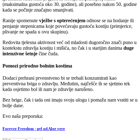
(maksimalna gustoća oko 30. godine), ali posebno nakon 50. godine
kada se počinje značajno smanjivati.
Ranije spomenute
vježbe s opterećenjem
odnose se na hodanje ili
penjanje stepenicama koje povećavaju gustoću kostiju (primjerice,
plivanje ne spada u ovu skupinu).
Redovita tjelesna aktivnost već od mladosti dugoročno znači puno u
kontekstu zdravlja kostiju i mišića, no čak i u starijim danima
duge
intenzivne šetnje
čine čuda.
Pomozi prirodno bolnim kostima
Dodaci prehrani prvenstveno bi se trebali konzumirati kao
preventivna briga o zdravlju. Međutim, najčešće ih se sjetimo tek
kada osjetimo bol ili nam je zdravlje narušeno.
Bez brige, čak i tada oni imaju svoju ulogu i pomažu nam vratiti se u
bolje dane.
Evo naša preporuka:
Forever Freedom - gel od Aloe vere