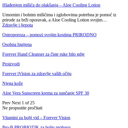
Hlađenjem mišića do olakšanja – Aloe Cooling Lotion
Umornim i bolnim mišićima i zglobovima potrebna je pomoć iz
prirode za brži oporavak, a Aloe Cooling Lotion svojim…
Zdravlje i ljepota
Osteoporoza – pomozi svojim kostima PRIRODNO
Osobna higijena
Forever Hand Cleanser za čiste ruke bilo gdje
Proizvodi
Forever iVision za zdravlje vaših očiju
Njega kože
Aloe Vera Sunscreen krema za sunčanje SPF 30
Prev
Next
1 of 25
Ne propustite pročitati
Vitamini za bolji vid – Forever Vision
Pro-B PROBIOTIK za bolju probavu