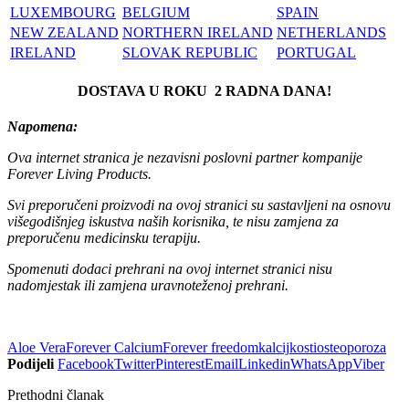
LUXEMBOURG
BELGIUM
SPAIN
NEW ZEALAND
NORTHERN IRELAND
NETHERLANDS
IRELAND
SLOVAK REPUBLIC
PORTUGAL
DOSTAVA U ROKU 2 RADNA DANA!
Napomena:
Ova internet stranica je nezavisni poslovni partner kompanije
Forever Living Products.
Svi preporučeni proizvodi na ovoj stranici su sastavljeni na osnovu
višegodišnjeg iskustva naših korisnika, te nisu zamjena za
preporučenu medicinsku terapiju.
Spomenuti dodaci prehrani na ovoj internet stranici nisu
nadomjestak ili zamjena uravnoteženoj prehrani.
Aloe Vera
Forever Calcium
Forever freedom
kalcij
kosti
osteoporoza
Podijeli
Facebook
Twitter
Pinterest
Email
Linkedin
WhatsApp
Viber
Prethodni članak