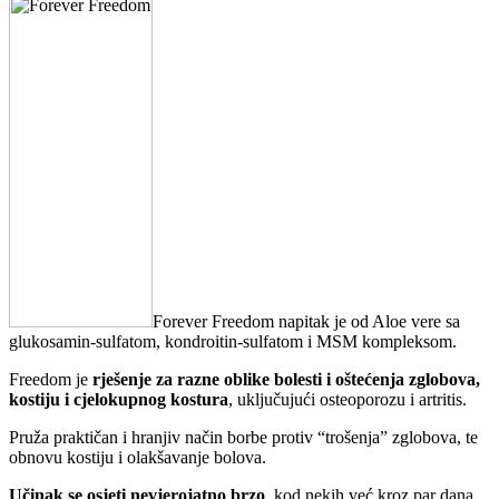
Forever Freedom napitak je od Aloe vere sa
glukosamin-sulfatom, kondroitin-sulfatom i MSM kompleksom.
Freedom je
rješenje za razne oblike bolesti i oštećenja zglobova,
kostiju i cjelokupnog kostura
, uključujući osteoporozu i artritis.
Pruža praktičan i hranjiv način borbe protiv “trošenja” zglobova, te
obnovu kostiju i olakšavanje bolova.
Učinak se osjeti nevjerojatno brzo
, kod nekih već kroz par dana,