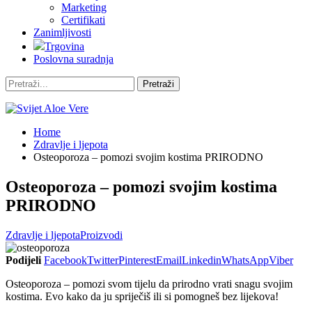
Marketing
Certifikati
Zanimljivosti
Trgovina
Poslovna suradnja
Home
Zdravlje i ljepota
Osteoporoza – pomozi svojim kostima PRIRODNO
Osteoporoza – pomozi svojim kostima
PRIRODNO
Zdravlje i ljepota
Proizvodi
Podijeli
Facebook
Twitter
Pinterest
Email
Linkedin
WhatsApp
Viber
Osteoporoza – pomozi svom tijelu da prirodno vrati snagu svojim
kostima. Evo kako da ju spriječiš ili si pomogneš bez lijekova!