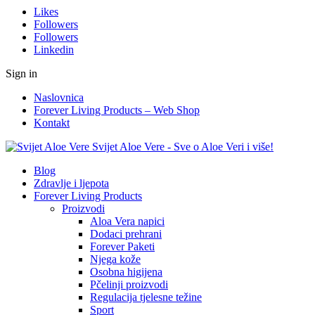
Likes
Followers
Followers
Linkedin
Sign in
Naslovnica
Forever Living Products – Web Shop
Kontakt
Svijet Aloe Vere - Sve o Aloe Veri i više!
Blog
Zdravlje i ljepota
Forever Living Products
Proizvodi
Aloa Vera napici
Dodaci prehrani
Forever Paketi
Njega kože
Osobna higijena
Pčelinji proizvodi
Regulacija tjelesne težine
Sport