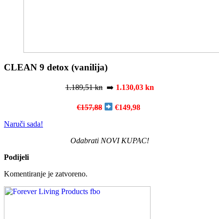
CLEAN 9 detox (vanilija)
1.189,51 kn
➡️
1.130,03 kn
€157,88
€149,98
Naruči sada!
Odabrati NOVI KUPAC!
Podijeli
Komentiranje je zatvoreno.