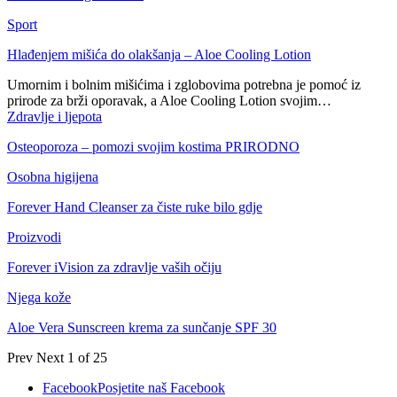
Sport
Hlađenjem mišića do olakšanja – Aloe Cooling Lotion
Umornim i bolnim mišićima i zglobovima potrebna je pomoć iz
prirode za brži oporavak, a Aloe Cooling Lotion svojim…
Zdravlje i ljepota
Osteoporoza – pomozi svojim kostima PRIRODNO
Osobna higijena
Forever Hand Cleanser za čiste ruke bilo gdje
Proizvodi
Forever iVision za zdravlje vaših očiju
Njega kože
Aloe Vera Sunscreen krema za sunčanje SPF 30
Prev
Next
1 of 25
Facebook
Posjetite naš Facebook