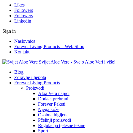
Likes
Followers
Followers
Linkedin
Sign in
Naslovnica
Forever Living Products – Web Shop
Kontakt
Svijet Aloe Vere - Sve o Aloe Veri i više!
Blog
Zdravlje i ljepota
Forever Living Products
Proizvodi
Aloa Vera napici
Dodaci prehrani
Forever Paketi
Njega kože
Osobna higijena
Pčelinji proizvodi
Regulacija tjelesne težine
Sport