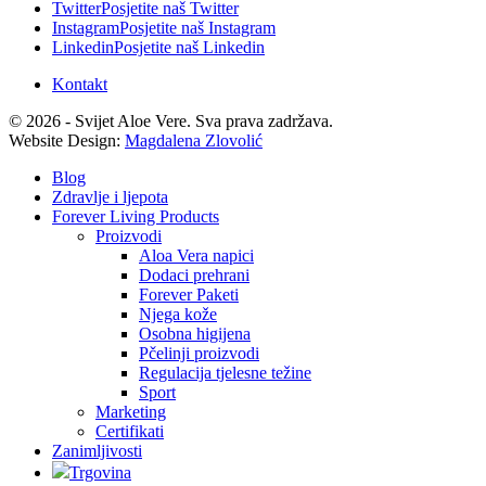
Twitter
Posjetite naš Twitter
Instagram
Posjetite naš Instagram
Linkedin
Posjetite naš Linkedin
Kontakt
© 2026 - Svijet Aloe Vere. Sva prava zadržava.
Website Design:
Magdalena Zlovolić
Blog
Zdravlje i ljepota
Forever Living Products
Proizvodi
Aloa Vera napici
Dodaci prehrani
Forever Paketi
Njega kože
Osobna higijena
Pčelinji proizvodi
Regulacija tjelesne težine
Sport
Marketing
Certifikati
Zanimljivosti
Trgovina