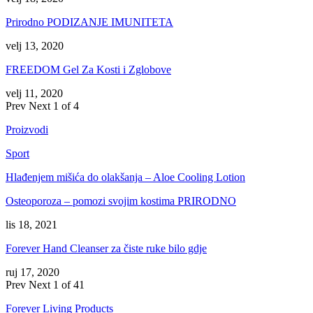
Prirodno PODIZANJE IMUNITETA
velj 13, 2020
FREEDOM Gel Za Kosti i Zglobove
velj 11, 2020
Prev
Next
1 of 4
Proizvodi
Sport
Hlađenjem mišića do olakšanja – Aloe Cooling Lotion
Osteoporoza – pomozi svojim kostima PRIRODNO
lis 18, 2021
Forever Hand Cleanser za čiste ruke bilo gdje
ruj 17, 2020
Prev
Next
1 of 41
Forever Living Products