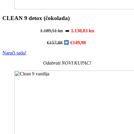
CLEAN 9 detox (čokolada)
1.189,51 kn
➡️
1.130,03 kn
€157,88
€149,98
Naruči sada!
Odabrati NOVI KUPAC!