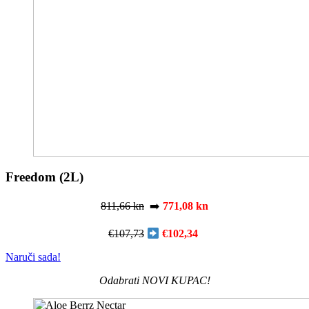
Freedom (2L)
811,66 kn
➡️
771,08
kn
€107,73
€102,34
Naruči sada!
Odabrati NOVI KUPAC!