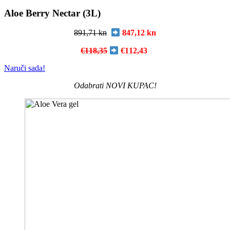
Aloe Berry Nectar (3L)
891,71 kn
847,12 kn
€118,35
€112,43
Naruči sada!
Odabrati NOVI KUPAC!