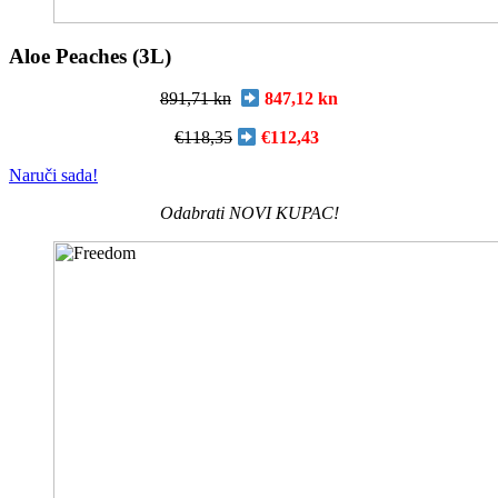
Aloe Peaches (3L)
891,71 kn
847,12 kn
€118,35
€
112,43
Naruči sada!
Odabrati NOVI KUPAC!