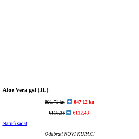
Aloe Vera gel (3L)
891,71 kn
847,12 kn
€118,35
€
112,43
Naruči sada!
Odabrati NOVI KUPAC!