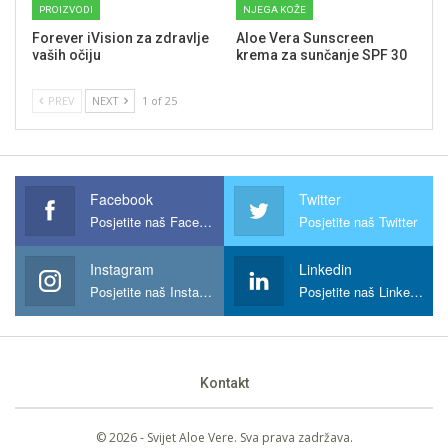
PROIZVODI
NJEGA KOŽE
Forever iVision za zdravlje
Aloe Vera Sunscreen
vaših očiju
krema za sunčanje SPF 30
PREV
NEXT
1 of 25
Facebook
Twitter
Posjetite naš Facebook
Posjetite naš Twitter
Instagram
Linkedin
Posjetite naš Instagram
Posjetite naš Linkedin
Kontakt
© 2026 - Svijet Aloe Vere. Sva prava zadržava.