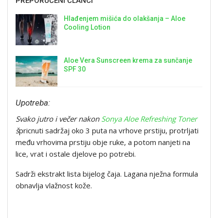
PREPORUČENI ČLANCI
Hlađenjem mišića do olakšanja – Aloe
Cooling Lotion
Aloe Vera Sunscreen krema za sunčanje
SPF 30
Upotreba:
Svako jutro i večer nakon
Sonya Aloe Refreshing Toner
š
pricnuti sadržaj oko 3 puta na vrhove prstiju, protrljati
među vrhovima prstiju obje ruke, a potom nanjeti na
lice, vrat i ostale djelove po potrebi.
Sadrži ekstrakt lista bijelog čaja. Lagana nježna formula
obnavlja vlažnost kože.