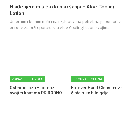
Hlađenjem mišića do olakšanja – Aloe Cooling
Lotion
Umornim i bolnim mišićima i zglobovima potrebna je pomoć iz
prirode za brži oporavak, a Aloe Cooling Lotion svojim…
ZDRAVLJE I LJEPOTA
OSOBNA HIGIJENA
Osteoporoza – pomozi
Forever Hand Cleanser za
svojim kostima PRIRODNO
čiste ruke bilo gdje