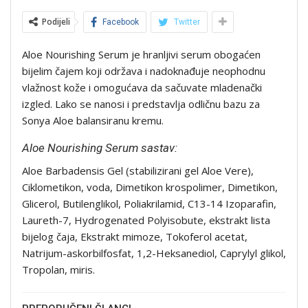
Podijeli
Facebook
Twitter
Aloe Nourishing Serum je hranljivi serum obogaćen
bijelim čajem koji održava i nadoknađuje neophodnu
vlažnost kože i omogućava da sačuvate mladenački
izgled. Lako se nanosi i predstavlja odličnu bazu za
Sonya Aloe balansiranu kremu.
Aloe Nourishing Serum sastav:
Aloe Barbadensis Gel (stabilizirani gel Aloe Vere),
Ciklometikon, voda, Dimetikon krospolimer, Dimetikon,
Glicerol, Butilenglikol, Poliakrilamid, C13-14 Izoparafin,
Laureth-7, Hydrogenated Polyisobute, ekstrakt lista
bijelog čaja, Ekstrakt mimoze, Tokoferol acetat,
Natrijum-askorbilfosfat, 1,2-Heksanediol, Caprylyl glikol,
Tropolan, miris.