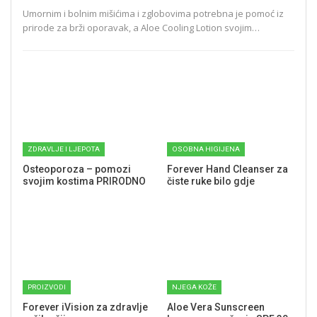
Umornim i bolnim mišićima i zglobovima potrebna je pomoć iz
prirode za brži oporavak, a Aloe Cooling Lotion svojim…
ZDRAVLJE I LJEPOTA
OSOBNA HIGIJENA
Osteoporoza – pomozi
Forever Hand Cleanser za
svojim kostima PRIRODNO
čiste ruke bilo gdje
PROIZVODI
NJEGA KOŽE
Forever iVision za zdravlje
Aloe Vera Sunscreen