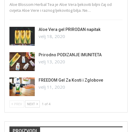
Aloe Blossom Herbal Tea je Aloe Vera ljekoviti biljni čaj od
cvijeta Aloe Vere i raznog ljekovitog bilja. Ne…
Aloe Vera gel PRIRODAN napitak
velj 18, 2020
Prirodno PODIZANJE IMUNITETA
velj 13, 2020
FREEDOM Gel Za Kosti i Zglobove
velj 11, 2020
PREV
NEXT
1 of 4
PROIZVODI