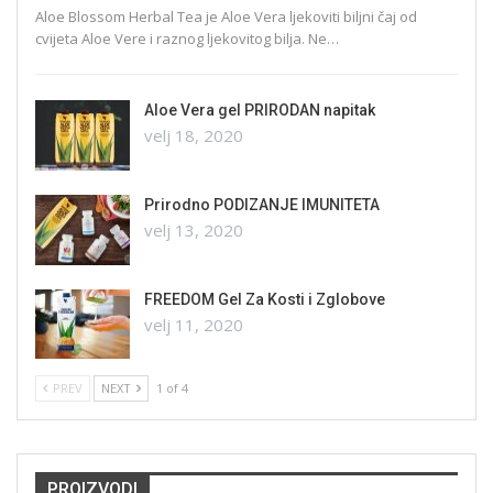
Aloe Blossom Herbal Tea je Aloe Vera ljekoviti biljni čaj od
cvijeta Aloe Vere i raznog ljekovitog bilja. Ne…
Aloe Vera gel PRIRODAN napitak
velj 18, 2020
Prirodno PODIZANJE IMUNITETA
velj 13, 2020
FREEDOM Gel Za Kosti i Zglobove
velj 11, 2020
PREV
NEXT
1 of 4
PROIZVODI