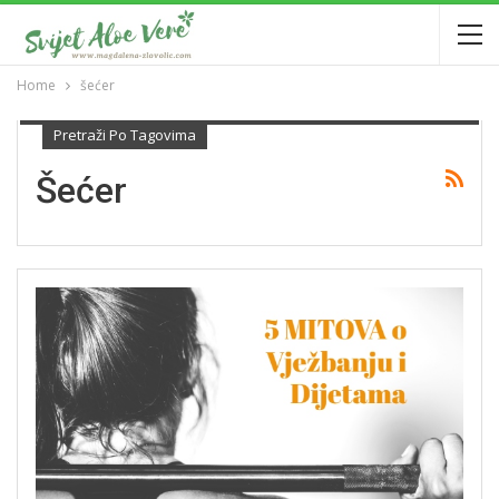
Home
šećer
Pretraži Po Tagovima
Šećer