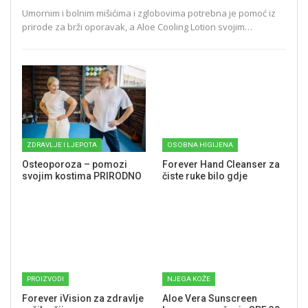
Umornim i bolnim mišićima i zglobovima potrebna je pomoć iz
prirode za brži oporavak, a Aloe Cooling Lotion svojim…
ZDRAVLJE I LJEPOTA
OSOBNA HIGIJENA
Osteoporoza – pomozi
Forever Hand Cleanser za
svojim kostima PRIRODNO
čiste ruke bilo gdje
PROIZVODI
NJEGA KOŽE
Forever iVision za zdravlje
Aloe Vera Sunscreen