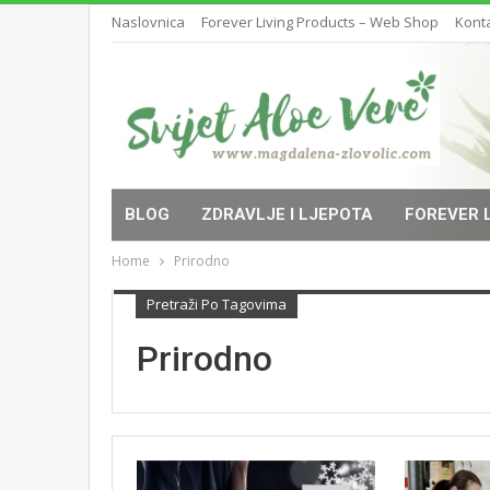
Naslovnica
Forever Living Products – Web Shop
Kont
BLOG
ZDRAVLJE I LJEPOTA
FOREVER 
Home
Prirodno
Pretraži Po Tagovima
Prirodno