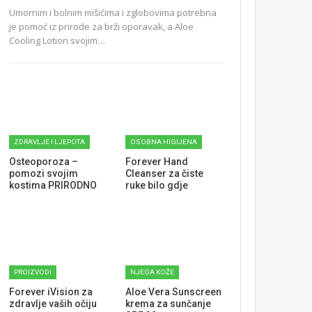
Umornim i bolnim mišićima i zglobovima potrebna
je pomoć iz prirode za brži oporavak, a Aloe
Cooling Lotion svojim…
ZDRAVLJE I LJEPOTA
OSOBNA HIGIJENA
Osteoporoza –
Forever Hand
pomozi svojim
Cleanser za čiste
kostima PRIRODNO
ruke bilo gdje
PROIZVODI
NJEGA KOŽE
Forever iVision za
Aloe Vera Sunscreen
zdravlje vaših očiju
krema za sunčanje