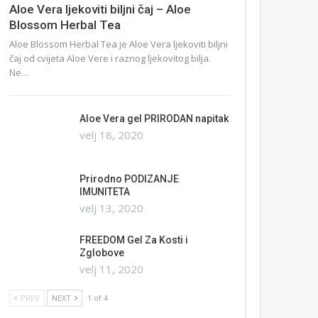
Aloe Vera ljekoviti biljni čaj – Aloe
Blossom Herbal Tea
Aloe Blossom Herbal Tea je Aloe Vera ljekoviti biljni
čaj od cvijeta Aloe Vere i raznog ljekovitog bilja.
Ne…
Aloe Vera gel PRIRODAN napitak
velj 18, 2020
Prirodno PODIZANJE
IMUNITETA
velj 13, 2020
FREEDOM Gel Za Kosti i
Zglobove
velj 11, 2020
PREV
NEXT
1 of 4