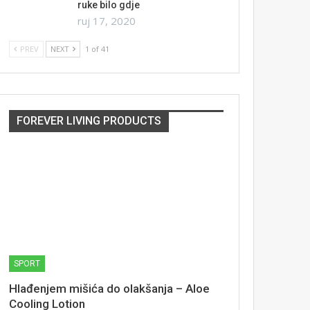
ruke bilo gdje
ruj 17, 2020
PREV
NEXT
1 of 41
FOREVER LIVING PRODUCTS
SPORT
Hlađenjem mišića do olakšanja – Aloe
Cooling Lotion