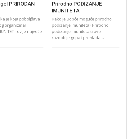
 gel PRIRODAN
Prirodno PODIZANJE
IMUNITETA
jka je koja poboljšava
Kako je uopće moguće prirodno
log organizma!
podizanje imuniteta? Prirodno
UNITET - dvije najveće
podizanje imuniteta u ovo
razdoblje gripa i prehlada…