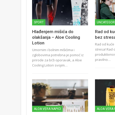
SPORT
UNCATEGOR
Hlađenjem mišića do
Rad od ku
olakšanja – Aloe Cooling
bez stres
Lotion
Rad od kuće 
stresa! Rad
Umornim i bolnim mišićima i
produktivnos
zglobovima potrebna je pomoć iz
pravilno…
prirode za brži oporavak, a Aloe
Cooling Lotion svojim…
ALOA VERA NAPICI
ALOA VERA 