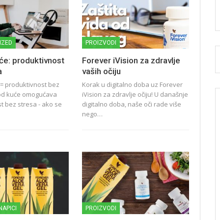
IZED
PROIZVODI
će: produktivnost
Forever iVision za zdravlje
a
vaših očiju
= produktivnost bez
Korak u digitalno doba uz Forever
 od kuće omogućava
iVision za zdravlje očiju! U današnje
t bez stresa - ako se
digitalno doba, naše oči rade više
nego…
NAPICI
PROIZVODI