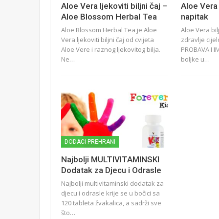
Aloe Vera ljekoviti biljni čaj –
Aloe Vera
Aloe Blossom Herbal Tea
napitak
Aloe Blossom Herbal Tea je Aloe
Aloe Vera bil
Vera ljekoviti biljni čaj od cvijeta
zdravlje cije
Aloe Vere i raznog ljekovitog bilja.
PROBAVA I IM
Ne…
boljke u…
DODACI PREHRANI
Najbolji MULTIVITAMINSKI
Dodatak za Djecu i Odrasle
Najbolji multivitaminski dodatak za
djecu i odrasle krije se u bočici sa
120 tableta žvakalica, a sadrži sve
što…