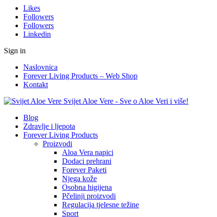
Likes
Followers
Followers
Linkedin
Sign in
Naslovnica
Forever Living Products – Web Shop
Kontakt
Svijet Aloe Vere - Sve o Aloe Veri i više!
Blog
Zdravlje i ljepota
Forever Living Products
Proizvodi
Aloa Vera napici
Dodaci prehrani
Forever Paketi
Njega kože
Osobna higijena
Pčelinji proizvodi
Regulacija tjelesne težine
Sport