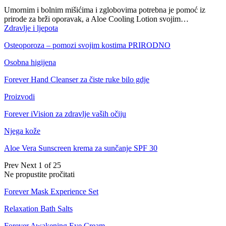
Umornim i bolnim mišićima i zglobovima potrebna je pomoć iz
prirode za brži oporavak, a Aloe Cooling Lotion svojim…
Zdravlje i ljepota
Osteoporoza – pomozi svojim kostima PRIRODNO
Osobna higijena
Forever Hand Cleanser za čiste ruke bilo gdje
Proizvodi
Forever iVision za zdravlje vaših očiju
Njega kože
Aloe Vera Sunscreen krema za sunčanje SPF 30
Prev
Next
1 of 25
Ne propustite pročitati
Forever Mask Experience Set
Relaxation Bath Salts
Forever Awakening Eye Cream