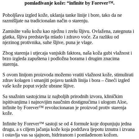
pomlađivanje kože: “infinite by Forever™.
Poboljšava izgled kože, uklanja tanke linije i bore, tako da ne
razmišljate na tradicionalan način o starenju.
Zamislite vašu kožu kao nježnu i zrelu šljivu. Ovlažena, zategnuta i
glatka, šljiva predstavlja mlado i zdravo voće. Za razliku od
njezinog protivnika, suhe šljive, puna je vlage.
Zbog starenja i utjecaja vanjskih faktora, naša koža gubi vlažnost i
brzo izgleda zapuštena i podložna borama i drugim znacima
starenja.
S ovom linijom proizvoda možemo vratiti vlažnost kože, stimulirati
zdrav kolagen i smanjiti pojavu tankih linija i bora – čineći izgled
vaše kože poput svježe ubrane šljive.
Sa snažnim sastojcima iz najboljih prirodnih izvora, kliničkim
ispitivanjima i najnovijim naučnim dostignućima i ulogom Aloe,
infinite by Forever™ revolucionaran je proizvod protiv starenja
kože.
Infinite by Forever™ sastoji se od 4 formule koje dopunjuju jedna
drugu, a s ciljem jačanja kože koja podržava ljepotu iznutra i izvana
i ostavlja vas sa sjajnom, hidriranom i pomlađenom kožom.