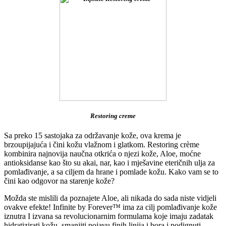
Restoring creme
Sa preko 15 sastojaka za održavanje kože, ova krema je
brzoupijajuća i čini kožu vlažnom i glatkom. Restoring crème
kombinira najnovija naučna otkrića o njezi kože, Aloe, moćne
antioksidanse kao što su akai, nar, kao i mješavine eteričnih ulja za
pomlađivanje, a sa ciljem da hrane i pomlade kožu. Kako vam se to
čini kao odgovor na starenje kože?
Možda ste mislili da poznajete Aloe, ali nikada do sada niste vidjeli
ovakve efekte! Infinite by Forever™ ima za cilj pomlađivanje kože
iznutra I izvana sa revolucionarnim formulama koje imaju zadatak
hidratizirati kožu, smanjiti pojavu finih linija i bora i podignuti