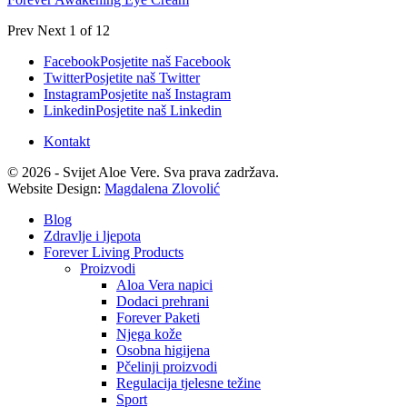
Prev
Next
1 of 12
Facebook
Posjetite naš Facebook
Twitter
Posjetite naš Twitter
Instagram
Posjetite naš Instagram
Linkedin
Posjetite naš Linkedin
Kontakt
© 2026 - Svijet Aloe Vere. Sva prava zadržava.
Website Design:
Magdalena Zlovolić
Blog
Zdravlje i ljepota
Forever Living Products
Proizvodi
Aloa Vera napici
Dodaci prehrani
Forever Paketi
Njega kože
Osobna higijena
Pčelinji proizvodi
Regulacija tjelesne težine
Sport