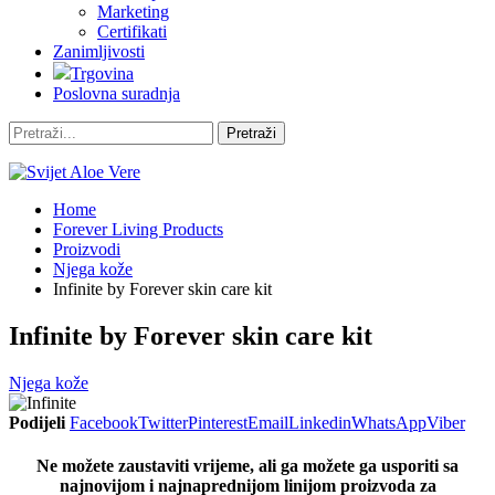
Marketing
Certifikati
Zanimljivosti
Trgovina
Poslovna suradnja
Home
Forever Living Products
Proizvodi
Njega kože
Infinite by Forever skin care kit
Infinite by Forever skin care kit
Njega kože
Podijeli
Facebook
Twitter
Pinterest
Email
Linkedin
WhatsApp
Viber
Ne možete zaustaviti vrijeme, ali ga možete ga usporiti sa
najnovijom i najnaprednijom linijom proizvoda za