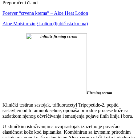
Preporučeni članci
Forever “crvena krema” – Aloe Heat Lotion
Aloe Moisturizing Lotion (ljubičasta krema)
Firming serum
Klinički testiran sastojak, trifluoracetyl Tripepetide-2, peptid
sastavljen od tri aminokiseline, oponaša prirodne procese kože sa
zadatkom njenog očvršćivanja i smanjenja pojave finih linija i bora.
U kliničkim istraživanjima ovaj sastojak izuzetno je povećao
elastičnost kože kod ispitanika. Kombiniran sa izvrsnim prirodnim
sastojcima poput naše patentirane Aloe, serum vlaži kožu i ujedno je