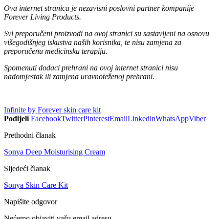
Ova internet stranica je nezavisni poslovni partner kompanije
Forever Living Products.
Svi preporučeni proizvodi na ovoj stranici su sastavljeni na osnovu
višegodišnjeg iskustva naših korisnika, te nisu zamjena za
preporučenu medicinsku terapiju.
Spomenuti dodaci prehrani na ovoj internet stranici nisu
nadomjestak ili zamjena uravnoteženoj prehrani.
Infinite by Forever skin care kit
Podijeli
Facebook
Twitter
Pinterest
Email
Linkedin
WhatsApp
Viber
Prethodni članak
Sonya Deep Moisturising Cream
Sljedeći članak
Sonya Skin Care Kit
Napišite odgovor
Nećemo objaviti vašu email adresu.