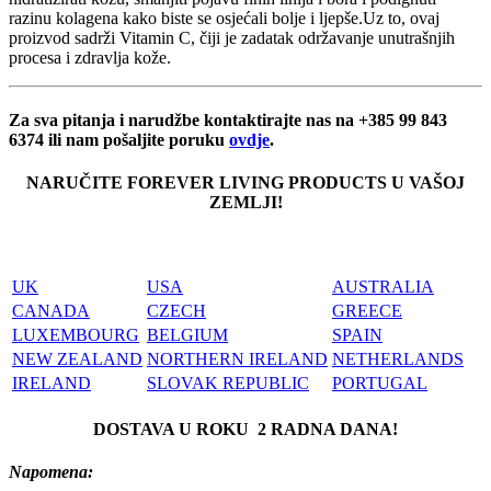
razinu kolagena kako biste se osjećali bolje i ljepše.Uz to, ovaj
proizvod sadrži Vitamin C, čiji je zadatak održavanje unutrašnjih
procesa i zdravlja kože.
Za sva pitanja i narudžbe kontaktirajte nas na +385 99 843
6374 ili nam pošaljite poruku
ovdje
.
NARUČITE FOREVER LIVING PRODUCTS U VAŠOJ
ZEMLJI!
UK
USA
AUSTRALIA
CANADA
CZECH
GREECE
LUXEMBOURG
BELGIUM
SPAIN
NEW ZEALAND
NORTHERN IRELAND
NETHERLANDS
IRELAND
SLOVAK REPUBLIC
PORTUGAL
DOSTAVA U ROKU 2 RADNA DANA!
Napomena: