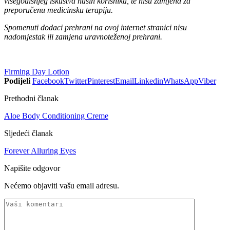
višegodišnjeg iskustva naših korisnika, te nisu zamjena za
preporučenu medicinsku terapiju.
Spomenuti dodaci prehrani na ovoj internet stranici nisu
nadomjestak ili zamjena uravnoteženoj prehrani.
Firming Day Lotion
Podijeli
Facebook
Twitter
Pinterest
Email
Linkedin
WhatsApp
Viber
Prethodni članak
Aloe Body Conditioning Creme
Sljedeći članak
Forever Alluring Eyes
Napišite odgovor
Nećemo objaviti vašu email adresu.