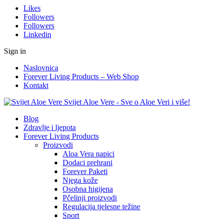
Likes
Followers
Followers
Linkedin
Sign in
Naslovnica
Forever Living Products – Web Shop
Kontakt
Svijet Aloe Vere - Sve o Aloe Veri i više!
Blog
Zdravlje i ljepota
Forever Living Products
Proizvodi
Aloa Vera napici
Dodaci prehrani
Forever Paketi
Njega kože
Osobna higijena
Pčelinji proizvodi
Regulacija tjelesne težine
Sport