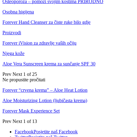
Osteoporoza – pomozi svojim kostima PRIRODNO
Osobna higijena
Forever Hand Cleanser za čiste ruke bilo gdje
Proizvodi
Forever iVision za zdravlje vaših očiju
Njega kože
Aloe Vera Sunscreen krema za sunčanje SPF 30
Prev
Next
1 of 25
Ne propustite pročitati
Forever “crvena krema” – Aloe Heat Lotion
Aloe Moisturizing Lotion (ljubičasta krema)
Forever Mask Experience Set
Prev
Next
1 of 13
Facebook
Posjetite naš Facebook