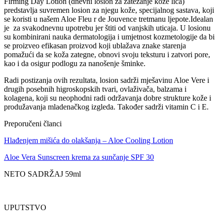
Firming Day Lotion (dnevni losion za zatezanje kože lica)
predstavlja suvremen losion za njegu kože, specijalnog sastava, koji
se koristi u našem Aloe Fleu r de Jouvence tretmanu ljepote.Idealan
je za svakodnevnu upotrebu jer štiti od vanjskih uticaja. U losionu
su kombinirani nauka dermatologija i umjetnost kozmetologije da bi
se proizveo efikasan proizvod koji ublažava znake starenja
pomažući da se koža zategne, obnovi svoju teksturu i zatvori pore,
kao i da osigur podlogu za nanošenje šminke.
Radi postizanja ovih rezultata, losion sadrži mješavinu Aloe Vere i
drugih posebnih higroskopskih tvari, ovlaživača, balzama i
kolagena, koji su neophodni radi održavanja dobre strukture kože i
produžavanja mladenačkog izgleda. Također sadrži vitamin C i E.
Preporučeni članci
Hlađenjem mišića do olakšanja – Aloe Cooling Lotion
Aloe Vera Sunscreen krema za sunčanje SPF 30
NETO SADRŽAJ 59ml
UPUTSTVO