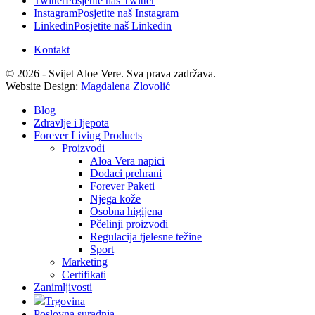
Twitter
Posjetite naš Twitter
Instagram
Posjetite naš Instagram
Linkedin
Posjetite naš Linkedin
Kontakt
© 2026 - Svijet Aloe Vere. Sva prava zadržava.
Website Design:
Magdalena Zlovolić
Blog
Zdravlje i ljepota
Forever Living Products
Proizvodi
Aloa Vera napici
Dodaci prehrani
Forever Paketi
Njega kože
Osobna higijena
Pčelinji proizvodi
Regulacija tjelesne težine
Sport
Marketing
Certifikati
Zanimljivosti
Trgovina
Poslovna suradnja