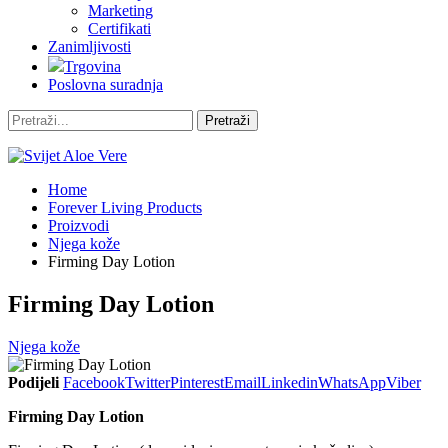
Marketing
Certifikati
Zanimljivosti
Trgovina
Poslovna suradnja
Home
Forever Living Products
Proizvodi
Njega kože
Firming Day Lotion
Firming Day Lotion
Njega kože
Podijeli
Facebook
Twitter
Pinterest
Email
Linkedin
WhatsApp
Viber
Firming Day Lotion