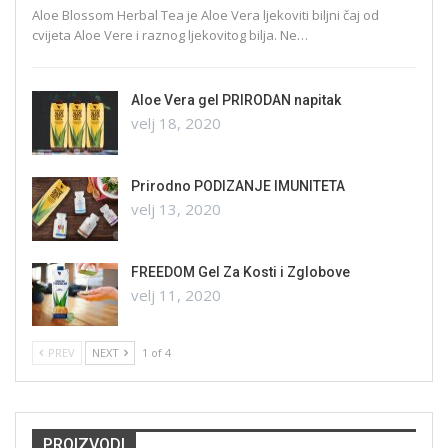
Aloe Blossom Herbal Tea je Aloe Vera ljekoviti biljni čaj od
cvijeta Aloe Vere i raznog ljekovitog bilja. Ne…
Aloe Vera gel PRIRODAN napitak
velj 18, 2020
Prirodno PODIZANJE IMUNITETA
velj 13, 2020
FREEDOM Gel Za Kosti i Zglobove
velj 11, 2020
PREV
NEXT
1 of 4
PROIZVODI