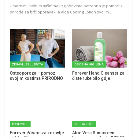
Umornim i bolnim mišićima i zglobovima potrebna je pomoć iz
prirode za brži oporavak, a Aloe Cooling Lotion svojim…
ZDRAVLJE I LJEPOTA
OSOBNA HIGIJENA
Osteoporoza – pomozi
Forever Hand Cleanser za
svojim kostima PRIRODNO
čiste ruke bilo gdje
PROIZVODI
NJEGA KOŽE
Forever iVision za zdravlje
Aloe Vera Sunscreen