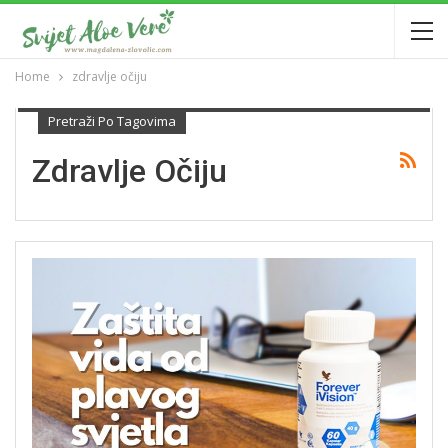
Home
zdravlje očiju
Pretraži Po Tagovima
Zdravlje Očiju