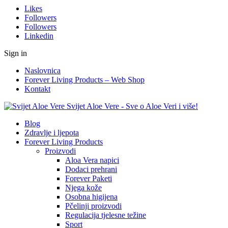
Likes
Followers
Followers
Linkedin
Sign in
Naslovnica
Forever Living Products – Web Shop
Kontakt
Svijet Aloe Vere - Sve o Aloe Veri i više!
Blog
Zdravlje i ljepota
Forever Living Products
Proizvodi
Aloa Vera napici
Dodaci prehrani
Forever Paketi
Njega kože
Osobna higijena
Pčelinji proizvodi
Regulacija tjelesne težine
Sport