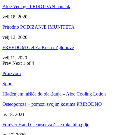
Aloe Vera gel PRIRODAN napitak
velj 18, 2020
Prirodno PODIZANJE IMUNITETA
velj 13, 2020
FREEDOM Gel Za Kosti i Zglobove
velj 11, 2020
Prev
Next
1 of 4
Proizvodi
Sport
Hlađenjem mišića do olakšanja – Aloe Cooling Lotion
Osteoporoza – pomozi svojim kostima PRIRODNO
lis 18, 2021
Forever Hand Cleanser za čiste ruke bilo gdje
ruj 17, 2020