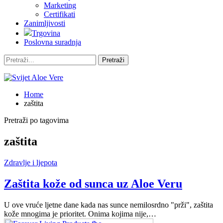
Marketing
Certifikati
Zanimljivosti
Trgovina
Poslovna suradnja
Home
zaštita
Pretraži po tagovima
zaštita
Zdravlje i ljepota
Zaštita kože od sunca uz Aloe Veru
U ove vruće ljetne dane kada nas sunce nemilosrdno "prži", zaštita
kože mnogima je prioritet. Onima kojima nije,…