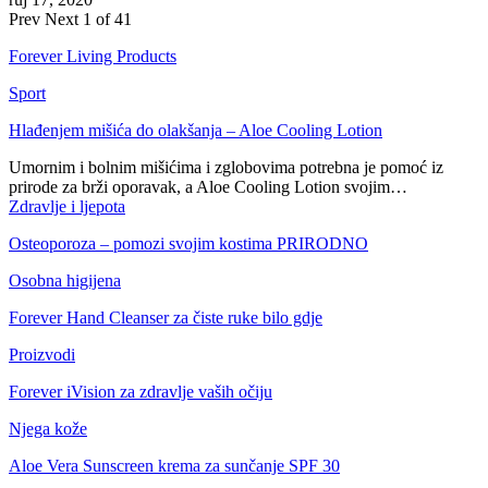
Prev
Next
1 of 41
Forever Living Products
Sport
Hlađenjem mišića do olakšanja – Aloe Cooling Lotion
Umornim i bolnim mišićima i zglobovima potrebna je pomoć iz
prirode za brži oporavak, a Aloe Cooling Lotion svojim…
Zdravlje i ljepota
Osteoporoza – pomozi svojim kostima PRIRODNO
Osobna higijena
Forever Hand Cleanser za čiste ruke bilo gdje
Proizvodi
Forever iVision za zdravlje vaših očiju
Njega kože
Aloe Vera Sunscreen krema za sunčanje SPF 30