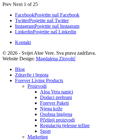
Prev
Next
1 of 25
Facebook
Posjetite naš Facebook
Twitter
Posjetite naš Twitter
Instagram
Posjetite naš Instagram
Linkedin
Posjetite naš Linkedin
Kontakt
© 2026 - Svijet Aloe Vere. Sva prava zadržava.
Website Design:
Magdalena Zlovolić
Blog
Zdravlje i ljepota
Forever Living Products
Proizvodi
Aloa Vera napici
Dodaci prehrani
Forever Paketi
Njega kože
Osobna higijena
Pčelinji proizvodi
Regulacija tjelesne težine
Sport
Marketing