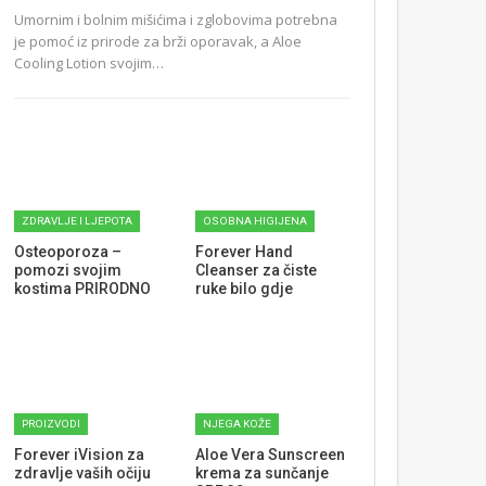
Umornim i bolnim mišićima i zglobovima potrebna
je pomoć iz prirode za brži oporavak, a Aloe
Cooling Lotion svojim…
ZDRAVLJE I LJEPOTA
OSOBNA HIGIJENA
Osteoporoza –
Forever Hand
pomozi svojim
Cleanser za čiste
kostima PRIRODNO
ruke bilo gdje
PROIZVODI
NJEGA KOŽE
Forever iVision za
Aloe Vera Sunscreen
zdravlje vaših očiju
krema za sunčanje