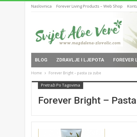
Naslovnica
Forever Living Products – Web Shop
Kont
BLOG
ZDRAVLJE I LJEPOTA
FOREVER 
Home
Forever Bright – pasta za zube
Pretraži Po Tagovima
Forever Bright – Past