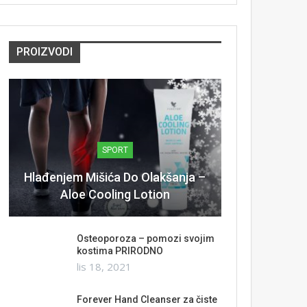
PROIZVODI
SPORT
Hlađenjem Mišića Do Olakšanja –
Aloe Cooling Lotion
Osteoporoza – pomozi svojim
kostima PRIRODNO
lis 18, 2021
Forever Hand Cleanser za čiste