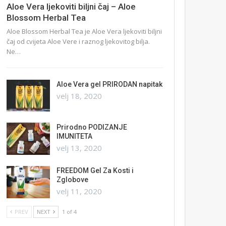
Aloe Vera ljekoviti biljni čaj – Aloe
Blossom Herbal Tea
Aloe Blossom Herbal Tea je Aloe Vera ljekoviti biljni
čaj od cvijeta Aloe Vere i raznog ljekovitog bilja.
Ne…
Aloe Vera gel PRIRODAN napitak
velj 18, 2020
Prirodno PODIZANJE
IMUNITETA
velj 13, 2020
FREEDOM Gel Za Kosti i
Zglobove
velj 11, 2020
PREV
NEXT
1 of 4