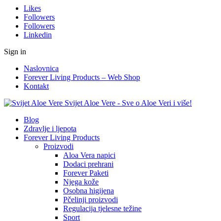
Likes
Followers
Followers
Linkedin
Sign in
Naslovnica
Forever Living Products – Web Shop
Kontakt
Svijet Aloe Vere - Sve o Aloe Veri i više!
Blog
Zdravlje i ljepota
Forever Living Products
Proizvodi
Aloa Vera napici
Dodaci prehrani
Forever Paketi
Njega kože
Osobna higijena
Pčelinji proizvodi
Regulacija tjelesne težine
Sport