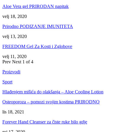
Aloe Vera gel PRIRODAN napitak
velj 18, 2020
Prirodno PODIZANJE IMUNITETA
velj 13, 2020
FREEDOM Gel Za Kosti i Zglobove
velj 11, 2020
Prev
Next
1 of 4
Proizvodi
Sport
Hlađenjem mišića do olakšanja – Aloe Cooling Lotion
Osteoporoza – pomozi svojim kostima PRIRODNO
lis 18, 2021
Forever Hand Cleanser za čiste ruke bilo gdje
ruj 17, 2020