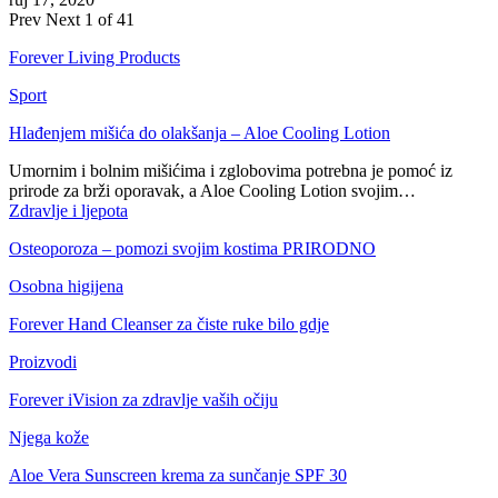
Prev
Next
1 of 41
Forever Living Products
Sport
Hlađenjem mišića do olakšanja – Aloe Cooling Lotion
Umornim i bolnim mišićima i zglobovima potrebna je pomoć iz
prirode za brži oporavak, a Aloe Cooling Lotion svojim…
Zdravlje i ljepota
Osteoporoza – pomozi svojim kostima PRIRODNO
Osobna higijena
Forever Hand Cleanser za čiste ruke bilo gdje
Proizvodi
Forever iVision za zdravlje vaših očiju
Njega kože
Aloe Vera Sunscreen krema za sunčanje SPF 30