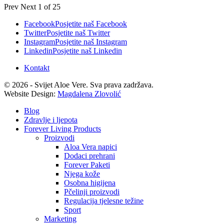
Prev
Next
1 of 25
Facebook
Posjetite naš Facebook
Twitter
Posjetite naš Twitter
Instagram
Posjetite naš Instagram
Linkedin
Posjetite naš Linkedin
Kontakt
© 2026 - Svijet Aloe Vere. Sva prava zadržava.
Website Design:
Magdalena Zlovolić
Blog
Zdravlje i ljepota
Forever Living Products
Proizvodi
Aloa Vera napici
Dodaci prehrani
Forever Paketi
Njega kože
Osobna higijena
Pčelinji proizvodi
Regulacija tjelesne težine
Sport
Marketing