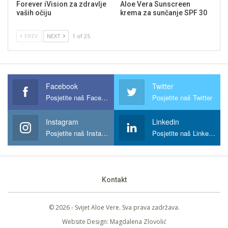
Forever iVision za zdravlje
Aloe Vera Sunscreen
vaših očiju
krema za sunčanje SPF 30
PREV
NEXT
1 of 25
Facebook
Twitter
Posjetite naš Facebook
Posjetite naš Twitter
Instagram
Linkedin
Posjetite naš Instagram
Posjetite naš Linkedin
Kontakt
© 2026 - Svijet Aloe Vere. Sva prava zadržava.
Website Design:
Magdalena Zlovolić