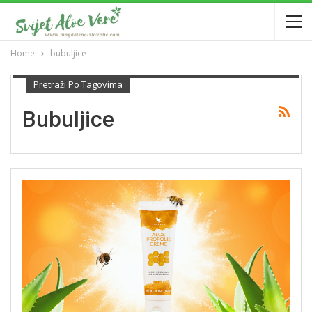
Home
bubuljice
Pretraži Po Tagovima
Bubuljice