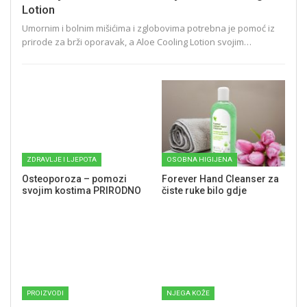
Lotion
Umornim i bolnim mišićima i zglobovima potrebna je pomoć iz
prirode za brži oporavak, a Aloe Cooling Lotion svojim…
ZDRAVLJE I LJEPOTA
OSOBNA HIGIJENA
Osteoporoza – pomozi
Forever Hand Cleanser za
svojim kostima PRIRODNO
čiste ruke bilo gdje
PROIZVODI
NJEGA KOŽE