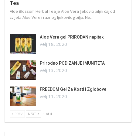
Tea
Aloe Blossom Herbal Tea je Aloe Vera ljekoviti biljni čaj od
cvijeta Aloe Vere i raznog ljekovitog bilja. Ne…
Aloe Vera gel PRIRODAN napitak
velj 18, 2020
Prirodno PODIZANJE IMUNITETA
velj 13, 2020
FREEDOM Gel Za Kosti i Zglobove
velj 11, 2020
PREV
NEXT
1 of 4