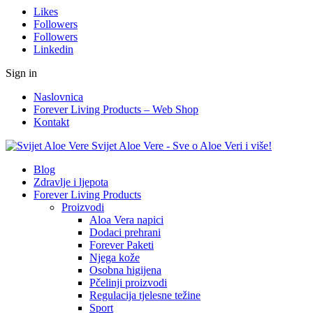
Likes
Followers
Followers
Linkedin
Sign in
Naslovnica
Forever Living Products – Web Shop
Kontakt
Svijet Aloe Vere - Sve o Aloe Veri i više!
Blog
Zdravlje i ljepota
Forever Living Products
Proizvodi
Aloa Vera napici
Dodaci prehrani
Forever Paketi
Njega kože
Osobna higijena
Pčelinji proizvodi
Regulacija tjelesne težine
Sport