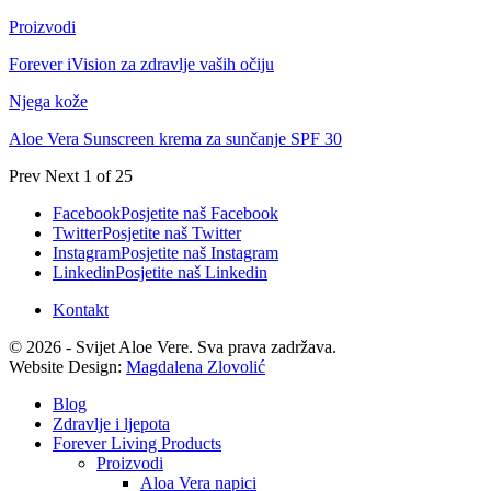
Proizvodi
Forever iVision za zdravlje vaših očiju
Njega kože
Aloe Vera Sunscreen krema za sunčanje SPF 30
Prev
Next
1 of 25
Facebook
Posjetite naš Facebook
Twitter
Posjetite naš Twitter
Instagram
Posjetite naš Instagram
Linkedin
Posjetite naš Linkedin
Kontakt
© 2026 - Svijet Aloe Vere. Sva prava zadržava.
Website Design:
Magdalena Zlovolić
Blog
Zdravlje i ljepota
Forever Living Products
Proizvodi
Aloa Vera napici