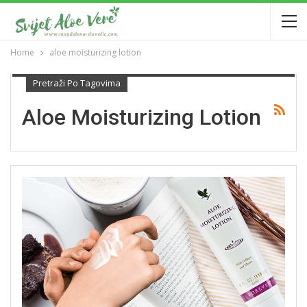
Home
aloe moisturizing lotion
Pretraži Po Tagovima
Aloe Moisturizing Lotion