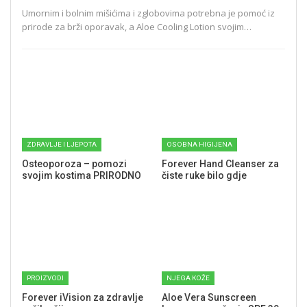
Umornim i bolnim mišićima i zglobovima potrebna je pomoć iz
prirode za brži oporavak, a Aloe Cooling Lotion svojim…
ZDRAVLJE I LJEPOTA
OSOBNA HIGIJENA
Osteoporoza – pomozi
Forever Hand Cleanser za
svojim kostima PRIRODNO
čiste ruke bilo gdje
PROIZVODI
NJEGA KOŽE
Forever iVision za zdravlje
Aloe Vera Sunscreen