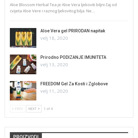
Aloe Blossom Herbal Tea je Aloe Vera ljekoviti biljni čaj od
cvijeta Aloe Vere i raznog ljekovitog bilja. Ne…
Aloe Vera gel PRIRODAN napitak
velj 18, 2020
Prirodno PODIZANJE IMUNITETA
velj 13, 2020
FREEDOM Gel Za Kosti i Zglobove
velj 11, 2020
PREV
NEXT
1 of 4
PROIZVODI