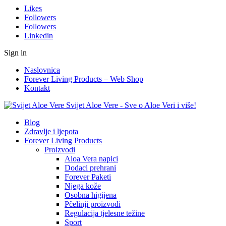
Likes
Followers
Followers
Linkedin
Sign in
Naslovnica
Forever Living Products – Web Shop
Kontakt
Svijet Aloe Vere - Sve o Aloe Veri i više!
Blog
Zdravlje i ljepota
Forever Living Products
Proizvodi
Aloa Vera napici
Dodaci prehrani
Forever Paketi
Njega kože
Osobna higijena
Pčelinji proizvodi
Regulacija tjelesne težine
Sport