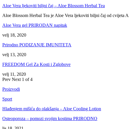
Aloe Vera ljekoviti biljni čaj – Aloe Blossom Herbal Tea
Aloe Blossom Herbal Tea je Aloe Vera ljekoviti biljni čaj od cvijeta 
Aloe Vera gel PRIRODAN napitak
velj 18, 2020
Prirodno PODIZANJE IMUNITETA
velj 13, 2020
FREEDOM Gel Za Kosti i Zglobove
velj 11, 2020
Prev
Next
1 of 4
Proizvodi
Sport
Hlađenjem mišića do olakšanja – Aloe Cooling Lotion
Osteoporoza – pomozi svojim kostima PRIRODNO
lis 18, 2021