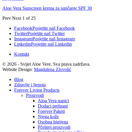
Aloe Vera Sunscreen krema za sunčanje SPF 30
Prev
Next
1 of 25
Facebook
Posjetite naš Facebook
Twitter
Posjetite naš Twitter
Instagram
Posjetite naš Instagram
Linkedin
Posjetite naš Linkedin
Kontakt
© 2026 - Svijet Aloe Vere. Sva prava zadržava.
Website Design:
Magdalena Zlovolić
Blog
Zdravlje i ljepota
Forever Living Products
Proizvodi
Aloa Vera napici
Dodaci prehrani
Forever Paketi
Njega kože
Osobna higijena
Pčelinji proizvodi