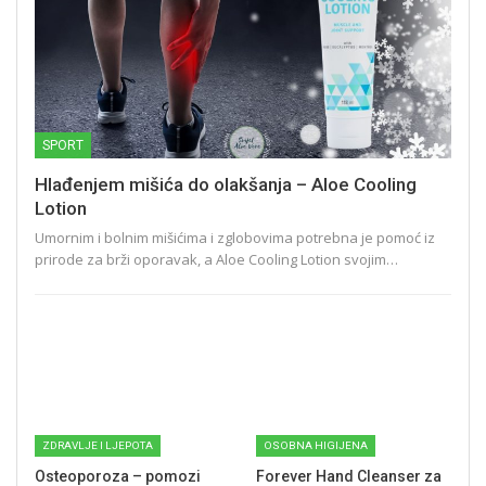
SPORT
Hlađenjem mišića do olakšanja – Aloe Cooling
Lotion
Umornim i bolnim mišićima i zglobovima potrebna je pomoć iz
prirode za brži oporavak, a Aloe Cooling Lotion svojim…
ZDRAVLJE I LJEPOTA
OSOBNA HIGIJENA
Osteoporoza – pomozi
Forever Hand Cleanser za