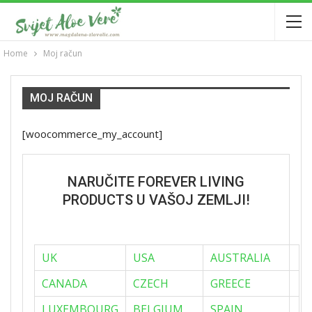
Home
Moj račun
MOJ RAČUN
[woocommerce_my_account]
NARUČITE FOREVER LIVING
PRODUCTS U VAŠOJ ZEMLJI!
UK
USA
AUSTRALIA
CANADA
CZECH
GREECE
LUXEMBOURG
BELGIUM
SPAIN