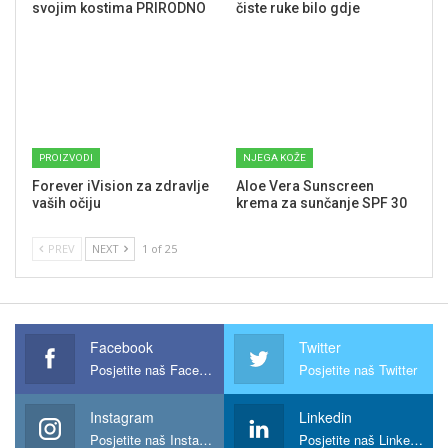
svojim kostima PRIRODNO
čiste ruke bilo gdje
PROIZVODI
NJEGA KOŽE
Forever iVision za zdravlje
Aloe Vera Sunscreen
vaših očiju
krema za sunčanje SPF 30
PREV
NEXT
1 of 25
Facebook
Twitter
Posjetite naš Facebook
Posjetite naš Twitter
Instagram
Linkedin
Posjetite naš Instagram
Posjetite naš Linkedin