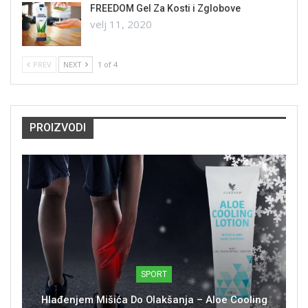
FREEDOM Gel Za Kosti i Zglobove
velj 11, 2020
PREV
NEXT
1 of 4
PROIZVODI
SPORT
Hlađenjem Mišića Do Olakšanja – Aloe Cooling