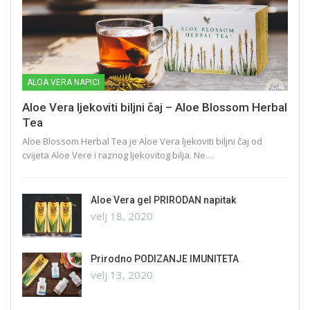
ALOA VERA NAPICI
Aloe Vera ljekoviti biljni čaj – Aloe Blossom Herbal
Tea
Aloe Blossom Herbal Tea je Aloe Vera ljekoviti biljni čaj od
cvijeta Aloe Vere i raznog ljekovitog bilja. Ne…
Aloe Vera gel PRIRODAN napitak
velj 18, 2020
Prirodno PODIZANJE IMUNITETA
velj 13, 2020