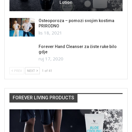
Lotion
Osteoporoza – pomozi svojim kostima
PRIRODNO
lis 18, 2021
Forever Hand Cleanser za čiste ruke bilo
gdje
ruj 17, 2020
PREV
NEXT
1 of 41
FOREVER LIVING PRODUCTS